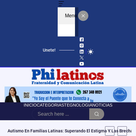
Menu
Unete!
INICIO
CATEGORIAS
TEGNOLOGIA
NOTICIAS
«No Es Vencer Tus Cargas, Es Abrazarlas»: Mila La Morena Estren