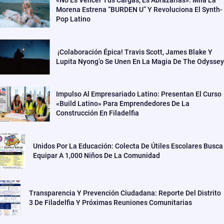
«No Es Vencer Tus Cargas, Es Abrazarlas»: Mila La
Morena Estrena “BURDEN U” Y Revoluciona El Synth-
Pop Latino
¡Colaboración Épica! Travis Scott, James Blake Y
Lupita Nyong’o Se Unen En La Magia De The Odyssey
Impulso Al Empresariado Latino: Presentan El Curso
«Build Latino» Para Emprendedores De La
Construcción En Filadelfia
Unidos Por La Educación: Colecta De Útiles Escolares Busca
Equipar A 1,000 Niños De La Comunidad
Transparencia Y Prevención Ciudadana: Reporte Del Distrito
3 De Filadelfia Y Próximas Reuniones Comunitarias