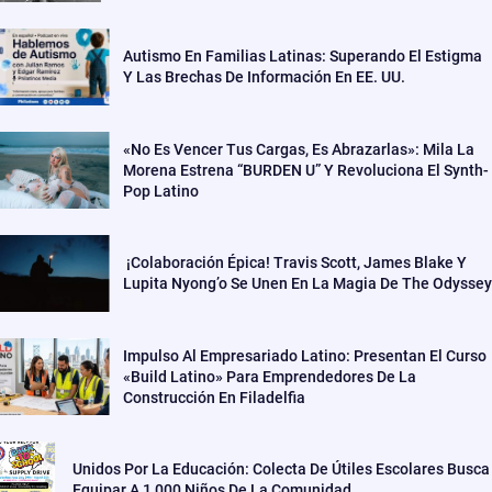
Autismo En Familias Latinas: Superando El Estigma
Y Las Brechas De Información En EE. UU.
«No Es Vencer Tus Cargas, Es Abrazarlas»: Mila La
Morena Estrena “BURDEN U” Y Revoluciona El Synth-
Pop Latino
¡Colaboración Épica! Travis Scott, James Blake Y
Lupita Nyong’o Se Unen En La Magia De The Odyssey
Impulso Al Empresariado Latino: Presentan El Curso
«Build Latino» Para Emprendedores De La
Construcción En Filadelfia
Unidos Por La Educación: Colecta De Útiles Escolares Busca
Equipar A 1,000 Niños De La Comunidad