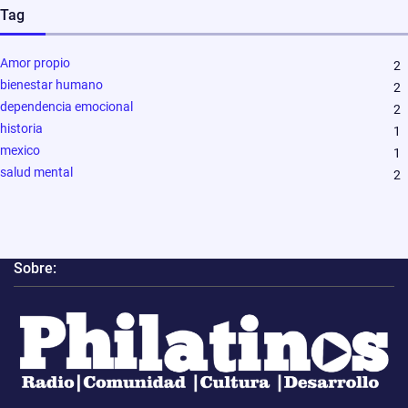
Tag
Amor propio
2
bienestar humano
2
dependencia emocional
2
historia
1
mexico
1
salud mental
2
Sobre: