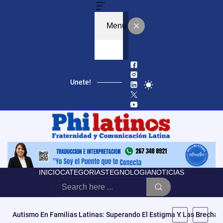
Menu
Unete!
«No Es Vencer Tus Cargas, Es Abrazarlas»: Mila La Morena Estren
INICIO
CATEGORIAS
TEGNOLOGIA
NOTICIAS