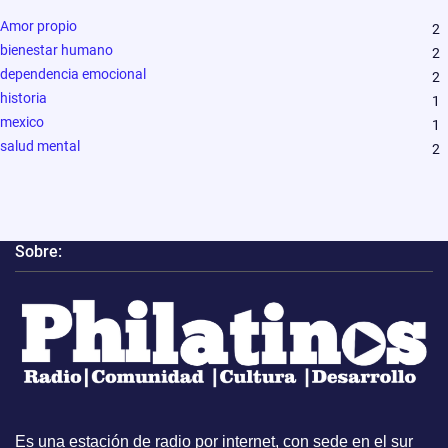
Amor propio
2
bienestar humano
2
dependencia emocional
2
historia
1
mexico
1
salud mental
2
Sobre:
Es una estación de radio por internet, con sede en el sur