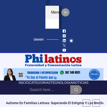
Menu
Unete!
INICIO
CATEGORIAS
TEGNOLOGIA
NOTICIAS
Autismo En Familias Latinas: Superando El Estigma Y Las Brechas 