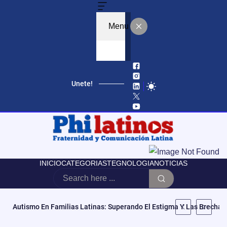
Menu
Unete!
INICIO
CATEGORIAS
TEGNOLOGIA
NOTICIAS
«No Es Vencer Tus Cargas, Es Abrazarlas»: Mila La Morena Estren