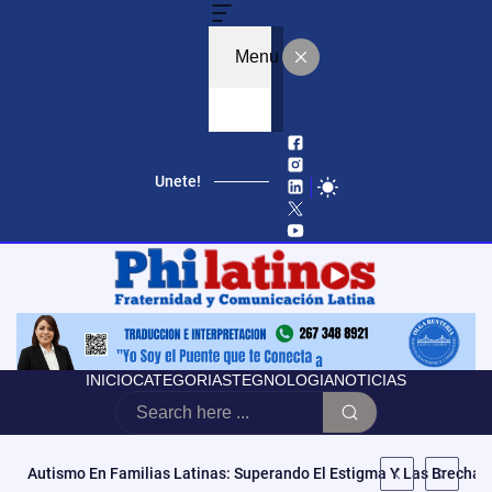
Menu
Unete!
INICIO
CATEGORIAS
TEGNOLOGIA
NOTICIAS
«No Es Vencer Tus Cargas, Es Abrazarlas»: Mila La Morena Estren