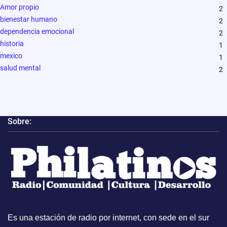
Amor propio
2
bienestar humano
2
dependencia emocional
2
historia
1
mexico
1
salud mental
2
Sobre:
Es una estación de radio por internet, con sede en el sur