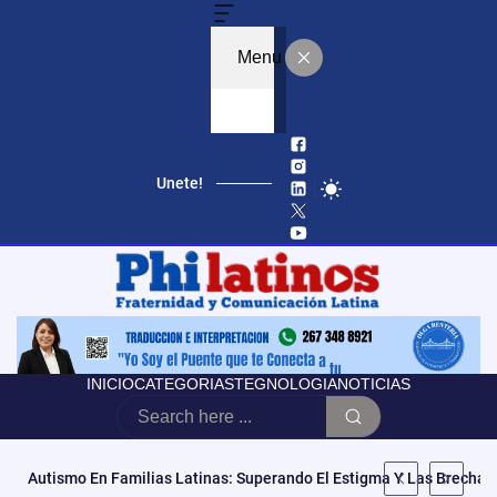
Menu
Unete!
INICIO
CATEGORIAS
TEGNOLOGIA
NOTICIAS
«No Es Vencer Tus Cargas, Es Abrazarlas»: Mila La Morena Estren