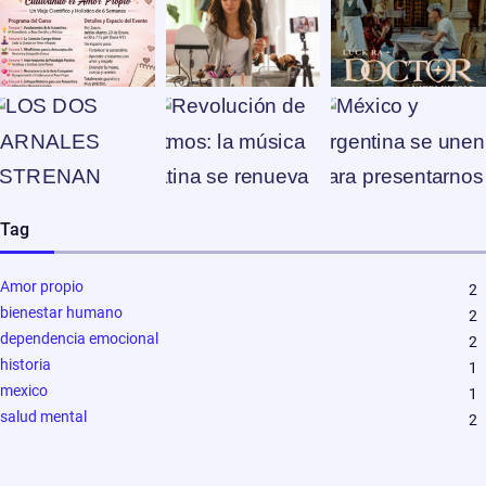
Tag
Amor propio
2
bienestar humano
2
dependencia emocional
2
historia
1
mexico
1
salud mental
2