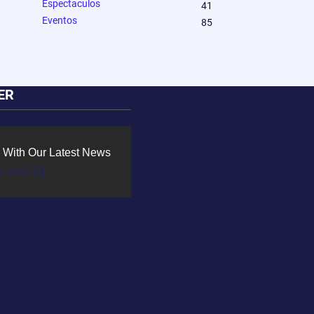
Espectaculos
41
Eventos
85
ER
 With Our Latest News
m id=434]