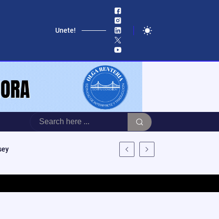
Unete!
sey