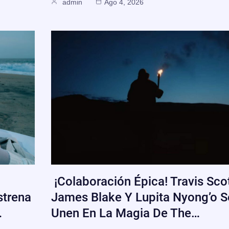
admin
Ago 4, 2026
¡Colaboración Épica! Travis Scot
strena
James Blake Y Lupita Nyong’o S
…
Unen En La Magia De The…