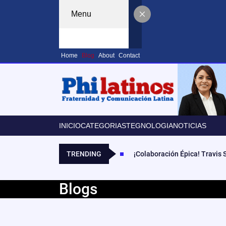
Menu
Home
Blog
About
Contact
INICIO
CATEGORIAS
TEGNOLOGIA
NOTICIAS
TRENDING
¡Colaboración Épica! Travis
Blogs