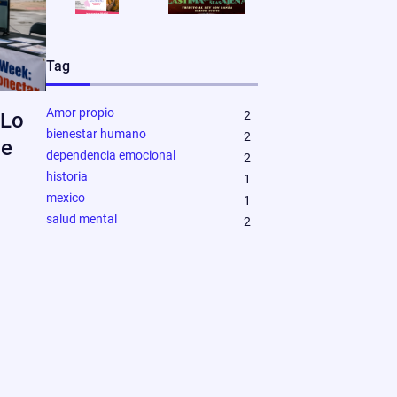
Tag
Amor propio
2
 Lo
bienestar humano
2
De
dependencia emocional
2
historia
1
mexico
1
salud mental
2