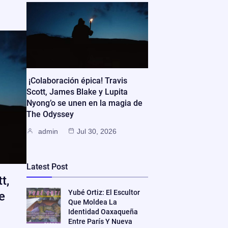
¡Colaboración épica! Travis
Scott, James Blake y Lupita
Nyong’o se unen en la magia de
The Odyssey
admin
Jul 30, 2026
Latest Post
t,
Yubé Ortiz: El Escultor
e
Que Moldea La
Identidad Oaxaqueña
Entre París Y Nueva