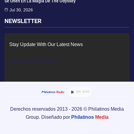
Se Unen En La Magia De The Odyssey
Jul 30, 2026
NEWSLETTER
Stay Update With Our Latest News
[mc4wp_form id=434]
Philatinos
Radio
EN VIVO
Derechos reservados 2013 -
2026
© Philatinos Media
Group. Diseñado por
Philatinos
Media