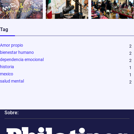
Tag
Amor propio
2
bienestar humano
2
dependencia emocional
2
historia
1
mexico
1
salud mental
2
Sobre: