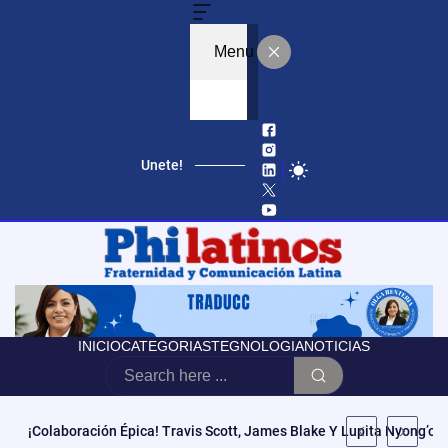
Menu
Unete!
INICIO
CATEGORIAS
TEGNOLOGIA
NOTICIAS
Educación, Autonomía Y Poder Cívico: El Modelo De CCATE Que T