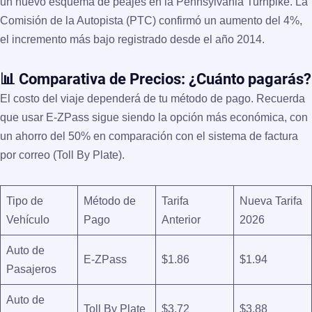
un nuevo esquema de peajes en la Pennsylvania Turnpike. La
Comisión de la Autopista (PTC) confirmó un
aumento del 4%
,
el incremento más bajo registrado desde el año 2014.
📊 Comparativa de Precios: ¿Cuánto pagarás?
El costo del viaje dependerá de tu método de pago. Recuerda
que usar
E-ZPass
sigue siendo la opción más económica, con
un ahorro del
50%
en comparación con el sistema de factura
por correo (Toll By Plate).
Tipo de
Método de
Tarifa
Nueva Tarifa
Vehículo
Pago
Anterior
2026
Auto de
E-ZPass
$1.86
$1.94
Pasajeros
Auto de
Toll By Plate
$3.72
$3.88