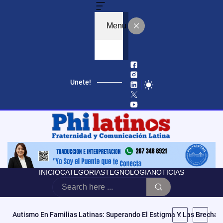
Menu
Unete!
INICIO
CATEGORIAS
TEGNOLOGIA
NOTICIAS
Autismo En Familias Latinas: Superando El Estigma Y Las Brechas 