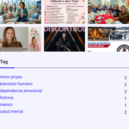
Tag
Amor propio
2
bienestar humano
2
dependencia emocional
2
historia
1
mexico
1
salud mental
2