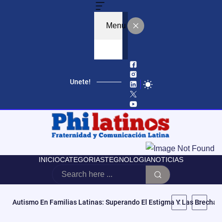
Menu
Unete!
INICIO
CATEGORIAS
TEGNOLOGIA
NOTICIAS
«No Es Vencer Tus Cargas, Es Abrazarlas»: Mila La Morena Estren