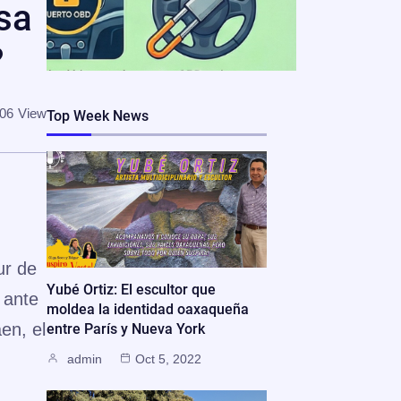
sa
?
06
View
Top Week News
ur de
Yubé Ortiz: El escultor que
 ante
moldea la identidad oaxaqueña
en, el
entre París y Nueva York
admin
Oct 5, 2022