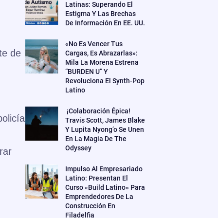
Latinas: Superando El
Estigma Y Las Brechas
De Información En EE. UU.
«No Es Vencer Tus
te de
Cargas, Es Abrazarlas»:
Mila La Morena Estrena
“BURDEN U” Y
Revoluciona El Synth-Pop
Latino
¡Colaboración Épica!
olicía
Travis Scott, James Blake
Y Lupita Nyong’o Se Unen
En La Magia De The
Odyssey
rar
Impulso Al Empresariado
Latino: Presentan El
Curso «Build Latino» Para
Emprendedores De La
Construcción En
Filadelfia