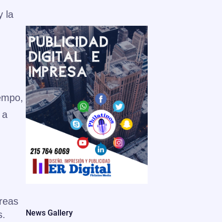
y la
iempo,
 a
reas
News Gallery
s.