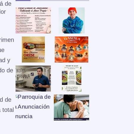
rá de
dor
crimen
ue
ad y
ado de
ad de
 total