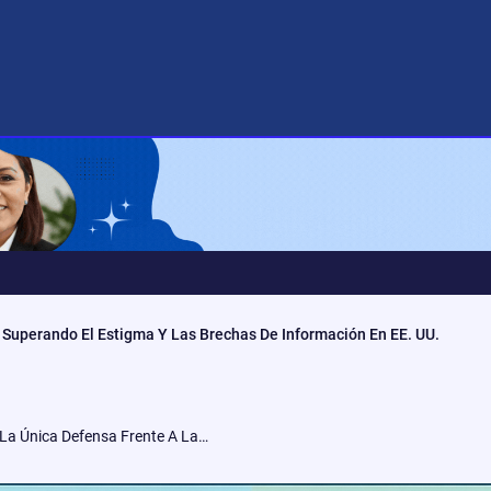
 Superando El Estigma Y Las Brechas De Información En EE. UU.
¿Es La Vigilancia Comunitaria La Única Defensa Frente A La Sofisticación Del Crimen En 2026?