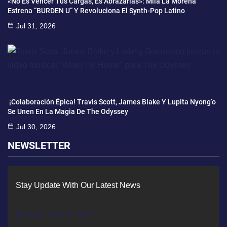
«No Es Vencer Tus Cargas, Es Abrazarlas»: Mila La Morena
Estrena “BURDEN U” Y Revoluciona El Synth-Pop Latino
Jul 31, 2026
¡Colaboración Épica! Travis Scott, James Blake Y Lupita Nyong’o
Se Unen En La Magia De The Odyssey
Jul 30, 2026
NEWSLETTER
Stay Update With Our Latest News
[mc4wp_form id=434]