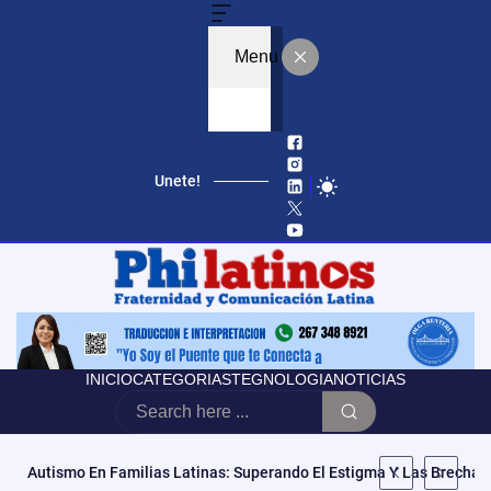
Menu
Unete!
INICIO
CATEGORIAS
TEGNOLOGIA
NOTICIAS
«No Es Vencer Tus Cargas, Es Abrazarlas»: Mila La Morena Estren