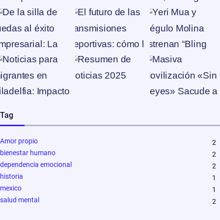
Tag
Amor propio
2
bienestar humano
2
dependencia emocional
2
historia
1
mexico
1
salud mental
2