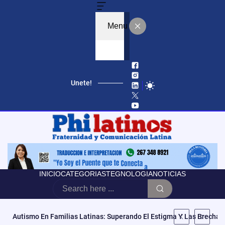
Menu
Unete!
INICIO
CATEGORIAS
TEGNOLOGIA
NOTICIAS
Autismo En Familias Latinas: Superando El Estigma Y Las Brechas 