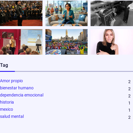
Tag
Amor propio
2
bienestar humano
2
dependencia emocional
2
historia
1
mexico
1
salud mental
2