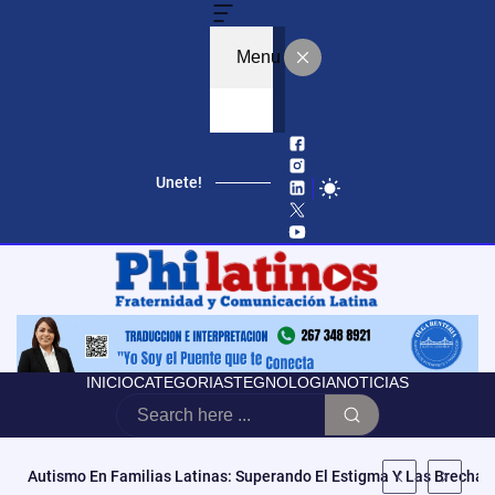
Menu
Unete!
INICIO
CATEGORIAS
TEGNOLOGIA
NOTICIAS
Autismo En Familias Latinas: Superando El Estigma Y Las Brechas 