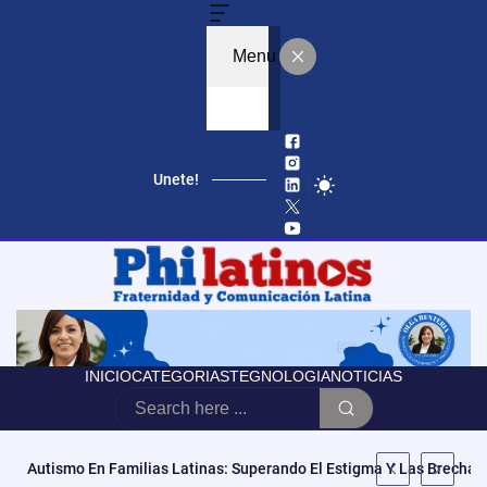
Menu
Unete!
INICIO
CATEGORIAS
TEGNOLOGIA
NOTICIAS
Autismo En Familias Latinas: Superando El Estigma Y Las Brechas 