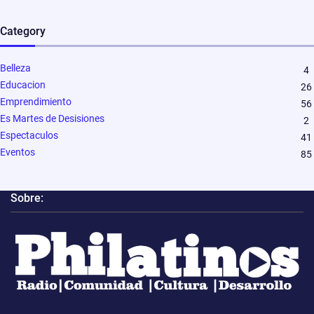
Category
Belleza
4
Educacion
26
Emprendimiento
56
Es Martes de Desisiones
2
Espectaculos
41
Eventos
85
Sobre: