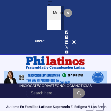
Menu
Unete!
«No Es Vencer Tus Cargas, Es Abrazarlas»: Mila La Morena Estren
INICIO
CATEGORIAS
TEGNOLOGIA
NOTICIAS