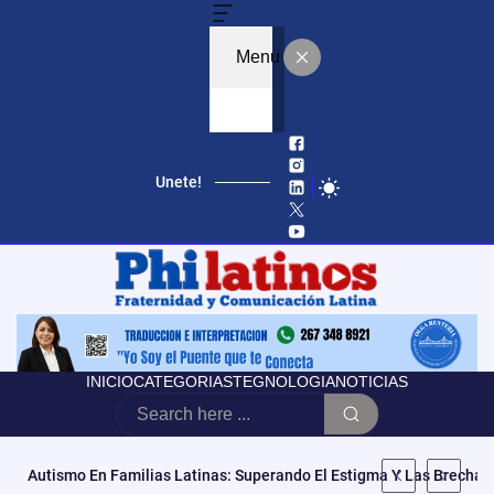
Menu
Unete!
INICIO
CATEGORIAS
TEGNOLOGIA
NOTICIAS
Autismo En Familias Latinas: Superando El Estigma Y Las Brechas 