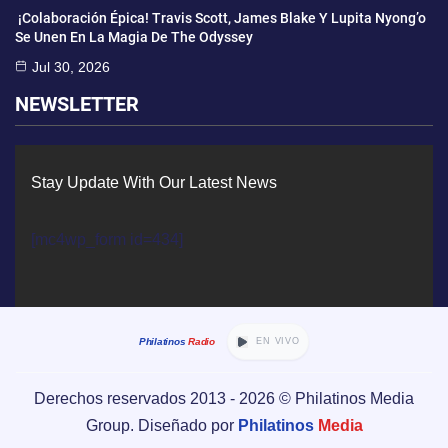
¡Colaboración Épica! Travis Scott, James Blake Y Lupita Nyong’o
Se Unen En La Magia De The Odyssey
Jul 30, 2026
NEWSLETTER
Stay Update With Our Latest News
[mc4wp_form id=434]
Philatinos
Radio
EN VIVO
Derechos reservados 2013 -
2026
© Philatinos Media
Group. Diseñado por
Philatinos
Media