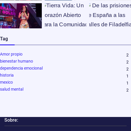
Tag
Amor propio
2
bienestar humano
2
dependencia emocional
2
historia
1
mexico
1
salud mental
2
Sobre: