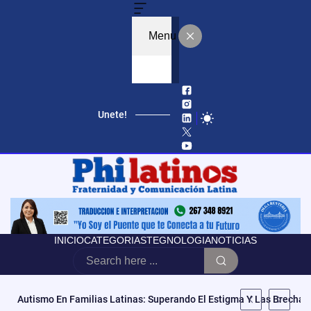
Menu
Unete!
«No Es Vencer Tus Cargas, Es Abrazarlas»: Mila La Morena Estren
INICIO
CATEGORIAS
TEGNOLOGIA
NOTICIAS