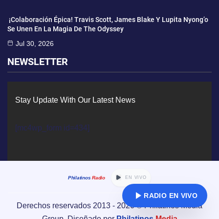
¡Colaboración Épica! Travis Scott, James Blake Y Lupita Nyong’o
Se Unen En La Magia De The Odyssey
Jul 30, 2026
NEWSLETTER
Stay Update With Our Latest News
[mc4wp_form id=434]
Philatinos
Radio
EN VIVO
RADIO EN VIVO
Derechos reservados 2013 -
2026
© Philatinos Media
Group. Diseñado por
Philatinos
Media