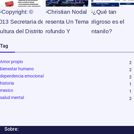
Tag
Amor propio
2
bienestar humano
2
dependencia emocional
2
historia
1
mexico
1
salud mental
2
Sobre: