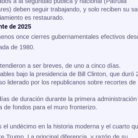
dos a la seguridad pública y nacional (Patrulla
ares) deben seguir trabajando, y solo reciben su sa
iamiento es restaurado.
ente de 2025
enos once cierres gubernamentales efectivos des
cada de 1980.
tendieron a ser breves, de uno a cinco días.
bles bajo la presidencia de Bill Clinton, que duró 
o liderado por los republicanos sobre recortes de
días de duración durante la primera administración
de fondos para el muro fronterizo.
s el undécimo en la historia moderna y el cuarto q
te Trump. La principal diferencia, y razón de su