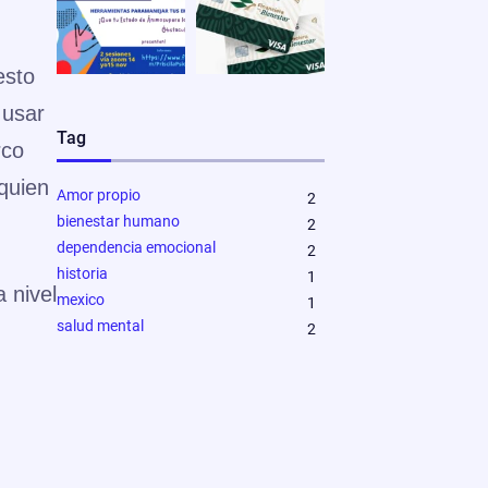
esto
 usar
Tag
rco
 quien
Amor propio
2
bienestar humano
2
dependencia emocional
2
historia
1
 nivel
mexico
1
salud mental
2