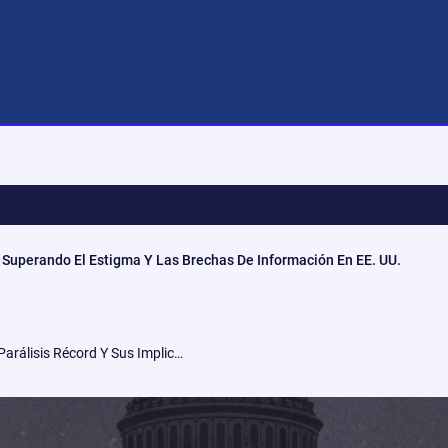
 Superando El Estigma Y Las Brechas De Información En EE. UU.
El Cierre De Gobierno De 2025: Parálisis Récord Y Sus Implicaciones