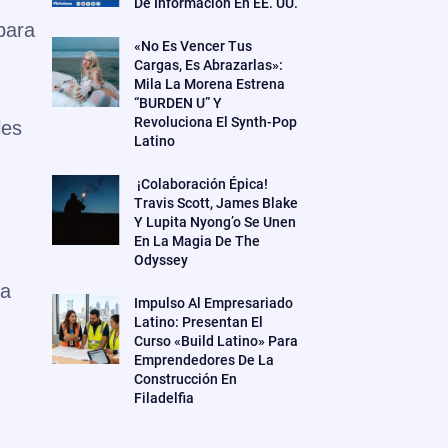
De Información En EE. UU.
para
«No Es Vencer Tus
Cargas, Es Abrazarlas»:
Mila La Morena Estrena
“BURDEN U” Y
Revoluciona El Synth-Pop
les
Latino
¡Colaboración Épica!
Travis Scott, James Blake
Y Lupita Nyong’o Se Unen
En La Magia De The
Odyssey
da
Impulso Al Empresariado
Latino: Presentan El
Curso «Build Latino» Para
Emprendedores De La
Construcción En
Filadelfia