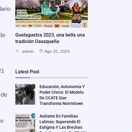
lario
de
Guelaguetza 2023, una bella una
tradición Oaxaqueña
admin
Ago 20, 2023
21
Latest Post
Educación, Autonomía Y
Poder Cívico: El Modelo
 de
De CCATE Que
Transforma Norristown
Autismo En Familias
ue
Latinas: Superando El
Estigma Y Las Brechas