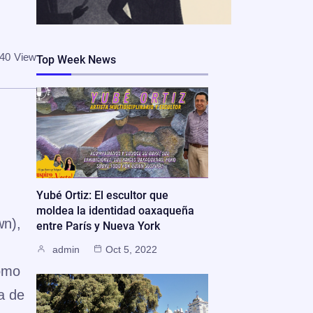
40
View
Top Week News
Yubé Ortiz: El escultor que
moldea la identidad oaxaqueña
wn),
entre París y Nueva York
admin
Oct 5, 2022
como
ta de