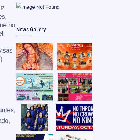
AP
es,
que no
News Gallery
el
visas
)
antes,
ado,