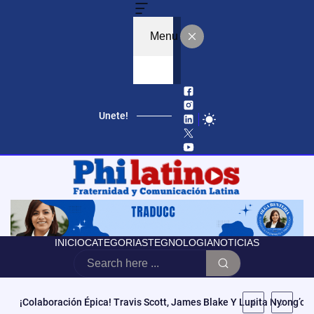
Menu
Unete!
INICIO
CATEGORIAS
TEGNOLOGIA
NOTICIAS
Educación, Autonomía Y Poder Cívico: El Modelo De CCATE Que T