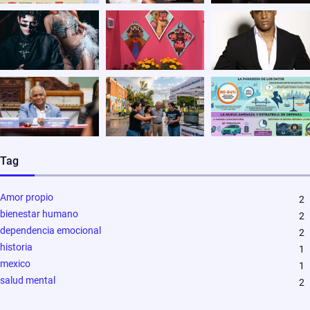
Tag
Amor propio
2
bienestar humano
2
dependencia emocional
2
historia
1
mexico
1
salud mental
2