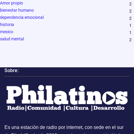
Amor propio
2
bienestar humano
2
dependencia emocional
2
historia
1
mexico
1
salud mental
2
Sobre:
Es una estación de radio por internet, con sede en el sur