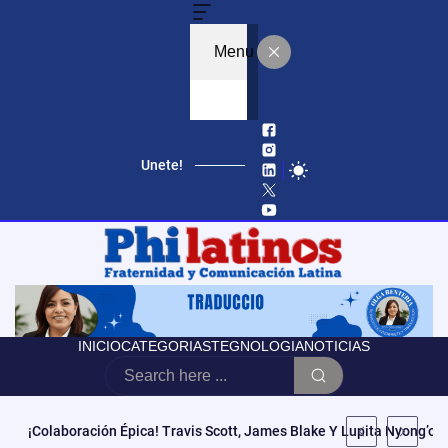
Menu
Unete!
INICIO
CATEGORIAS
TEGNOLOGIA
NOTICIAS
Educación, Autonomía Y Poder Cívico: El Modelo De CCATE Que T