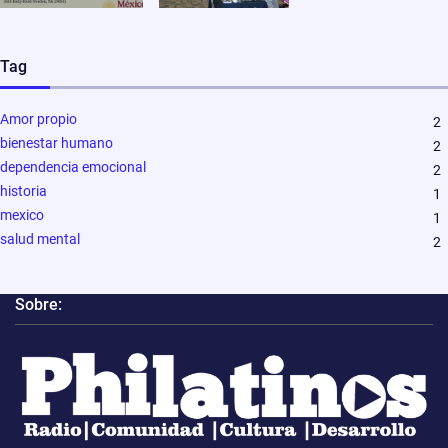
Tag
Amor propio
2
bienestar humano
2
dependencia emocional
2
historia
1
mexico
1
salud mental
2
Sobre: