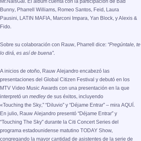
Mr.NaisGai. El álbum cuenta con la participación de
Bad
Bunny
,
Pharrell Williams
,
Romeo Santos
,
Feid
,
Laura
Pausini
,
LATIN MAFIA
,
Marconi Impara
,
Yan Block
,
y Alexis &
Fido
.
Sobre su colaboración con
Rauw
,
Pharrell
dice:
“Pregúntale, te
lo dirá, es así de buena”
.
A inicios de otoño,
Rauw Alejandro
encabezó las
presentaciones del Global Citizen Festival y debutó en los
MTV Video Music Awards con una presentación en la que
interpretó un
medley
de sus éxitos, incluyendo
«
Touching the Sky
,” “
Diluvio
” y “
Déjame Entrar
” – mira
AQUÍ
.
En julio,
Rauw Alejandro
presentó “
Déjame Entrar
” y
“
Touching The Sky
” durante la Citi Concert Series del
programa estadounidense matutino TODAY Show,
congregando la mayor cantidad de asistentes de la serie de