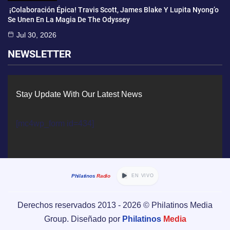
¡Colaboración Épica! Travis Scott, James Blake Y Lupita Nyong’o
Se Unen En La Magia De The Odyssey
Jul 30, 2026
NEWSLETTER
Stay Update With Our Latest News
[mc4wp_form id=434]
Philatinos
Radio
EN VIVO
Derechos reservados 2013 -
2026
© Philatinos Media
Group. Diseñado por
Philatinos
Media