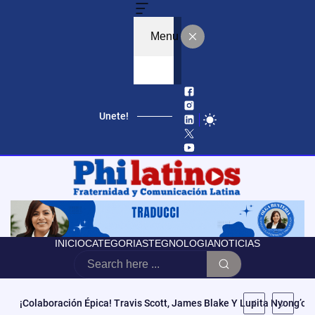
Menu
Unete!
INICIO
CATEGORIAS
TEGNOLOGIA
NOTICIAS
Educación, Autonomía Y Poder Cívico: El Modelo De CCATE Que T