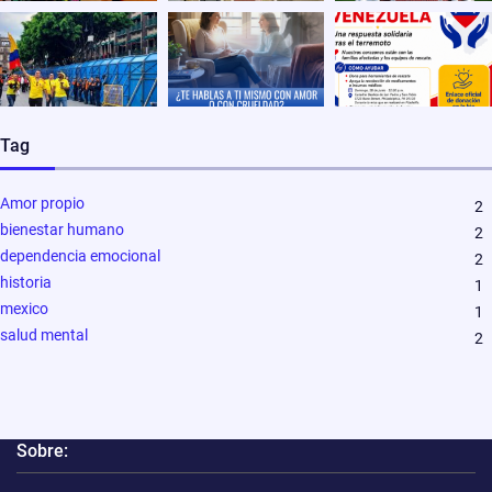
Tag
Amor propio
2
bienestar humano
2
dependencia emocional
2
historia
1
mexico
1
salud mental
2
Sobre: