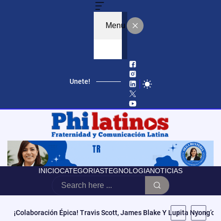
Menu
Unete!
INICIO
CATEGORIAS
TEGNOLOGIA
NOTICIAS
Educación, Autonomía Y Poder Cívico: El Modelo De CCATE Que T