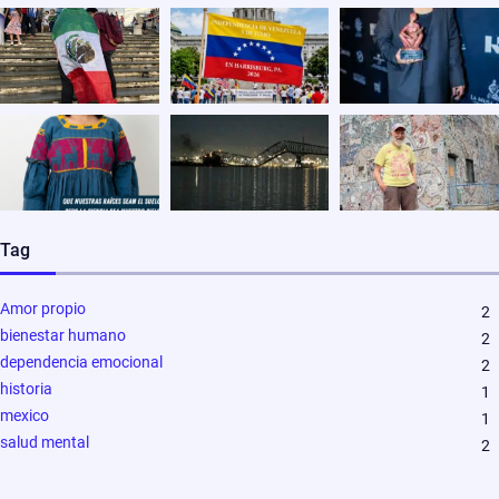
Tag
Amor propio
2
bienestar humano
2
dependencia emocional
2
historia
1
mexico
1
salud mental
2