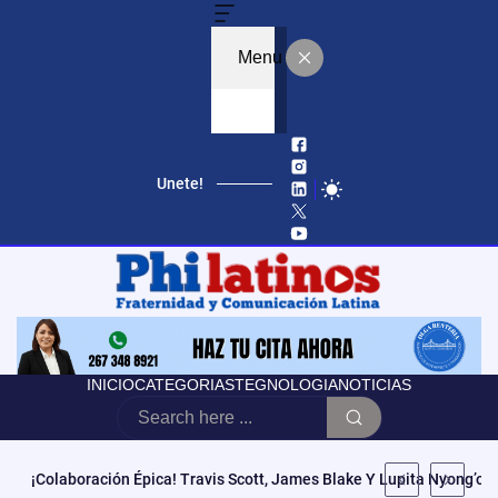
Menu
Unete!
INICIO
CATEGORIAS
TEGNOLOGIA
NOTICIAS
Educación, Autonomía Y Poder Cívico: El Modelo De CCATE Que T