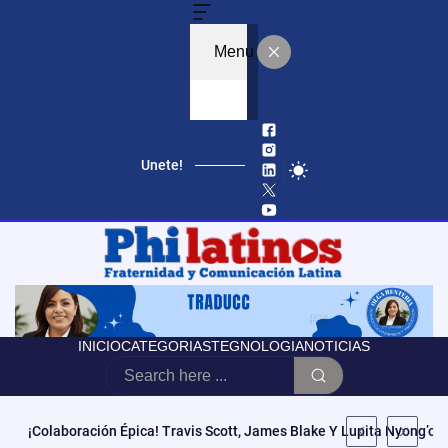
Menu
Unete!
INICIO
CATEGORIAS
TEGNOLOGIA
NOTICIAS
¡Colaboración Épica! Travis Scott, James Blake Y Lupita Nyong’o