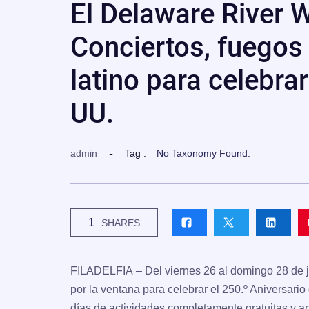
El Delaware River Wa
Conciertos, fuegos a
latino para celebrar
UU.
admin
Tag :
No Taxonomy Found.
1
SHARES
FILADELFIA
– Del viernes 26 al domingo 28 de j
por la ventana para celebrar el 250.º Aniversario
días de actividades completamente gratuitas y ap