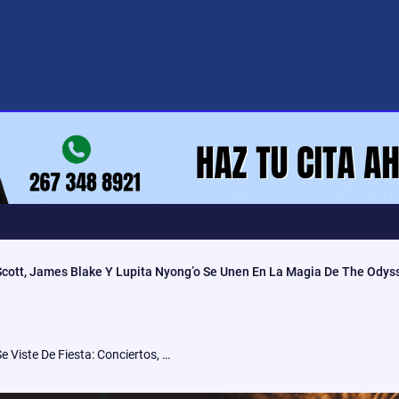
 Scott, James Blake Y Lupita Nyong’o Se Unen En La Magia De The Odys
El Delaware River Waterfront Se Viste De Fiesta: Conciertos, Fuegos Artificiales Y Arte Con Sello Latino Para Celebrar El Aniversario 250 De EE. UU.