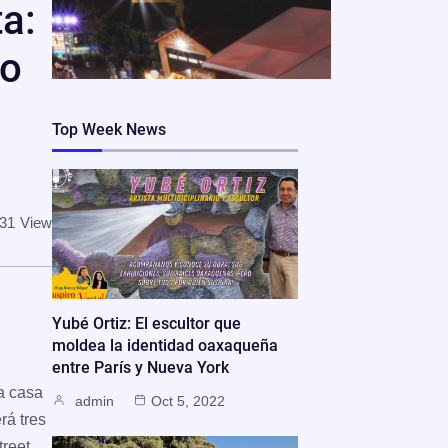
ta:
lo
.
Top Week News
31
View
Yubé Ortiz: El escultor que
moldea la identidad oaxaqueña
entre París y Nueva York
a casa
admin
Oct 5, 2022
rá tres
treet