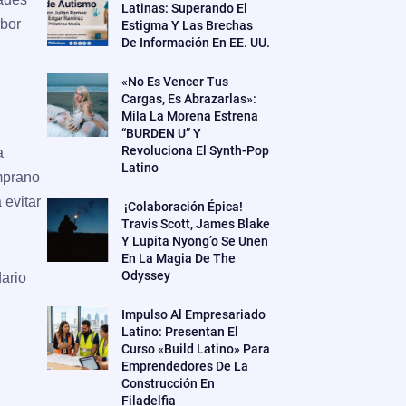
Latinas: Superando El
rbor
Estigma Y Las Brechas
De Información En EE. UU.
«No Es Vencer Tus
Cargas, Es Abrazarlas»:
Mila La Morena Estrena
“BURDEN U” Y
Revoluciona El Synth-Pop
a
Latino
emprano
 evitar
¡Colaboración Épica!
Travis Scott, James Blake
Y Lupita Nyong’o Se Unen
En La Magia De The
Odyssey
ario
Impulso Al Empresariado
Latino: Presentan El
Curso «Build Latino» Para
Emprendedores De La
Construcción En
Filadelfia