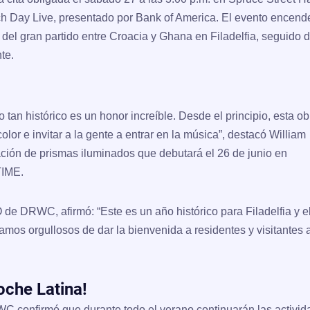
ch Day Live
, presentado por Bank of America. El evento encend
s del gran partido entre Croacia y Ghana en Filadelfia, seguido 
te.
io tan histórico es un honor increíble. Desde el principio, esta o
olor e invitar a la gente a entrar en la música”, destacó
William
lación de prismas iluminados que debutará el 26 de junio en
TIME.
 de DRWC, afirmó: “Este es un año histórico para Filadelfia y e
tamos orgullosos de dar la bienvenida a residentes y visitantes a
Noche Latina!
RWC confirmó que durante todo el verano continuarán las activi