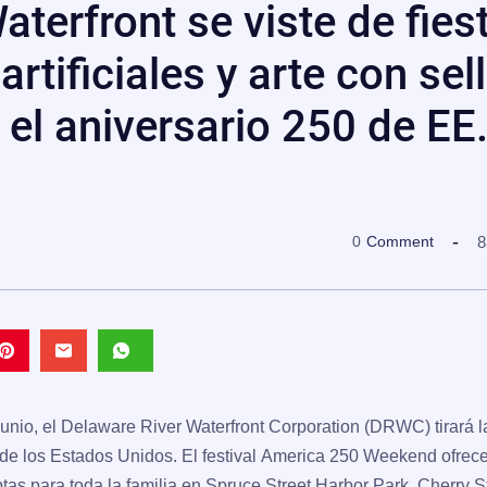
terfront se viste de fies
rtificiales y arte con sel
 el aniversario 250 de EE
8
0
Comment
unio, el Delaware River Waterfront Corporation (DRWC) tirará l
 de los Estados Unidos. El festival
America 250 Weekend
ofrece
tas para toda la familia en Spruce Street Harbor Park, Cherry S