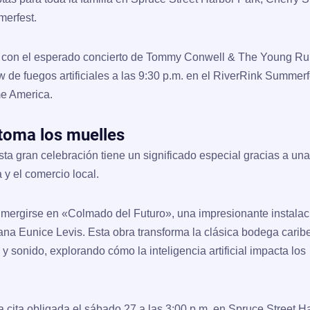
erfest.
con el esperado concierto de Tommy Conwell & The Young Ru
ow de
fuegos artificiales a las 9:30 p.m.
en el RiverRink Summerf
me America.
 toma los muelles
ta gran celebración tiene un significado especial gracias a una
a y el comercio local.
sumergirse en
«Colmado del Futuro»
, una impresionante instalac
cana
Eunice Levis
. Esta obra transforma la clásica bodega cari
 sonido, explorando cómo la inteligencia artificial impacta los
 cita obligada el sábado 27 a las 3:00 p.m. en Spruce Street H