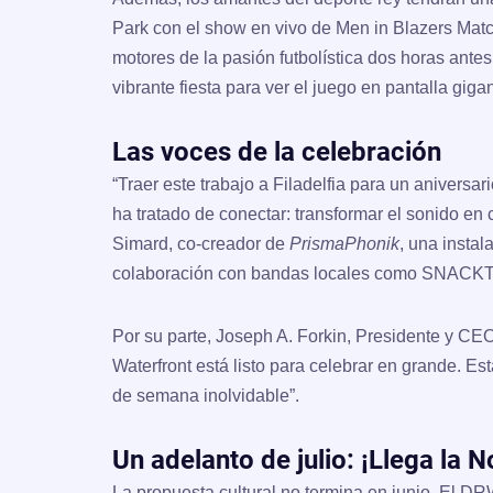
Park con el show en vivo de
Men in Blazers Mat
motores de la pasión futbolística dos horas ante
vibrante fiesta para ver el juego en pantalla gigan
Las voces de la celebración
“Traer este trabajo a Filadelfia para un aniversar
ha tratado de conectar: transformar el sonido en c
Simard
, co-creador de
PrismaPhonik
, una insta
colaboración con bandas locales como SNACK
Por su parte,
Joseph A. Forkin
, Presidente y CEO
Waterfront está listo para celebrar en grande. Es
de semana inolvidable”.
Un adelanto de julio: ¡Llega la 
La propuesta cultural no termina en junio. El D