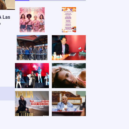
A Las
o