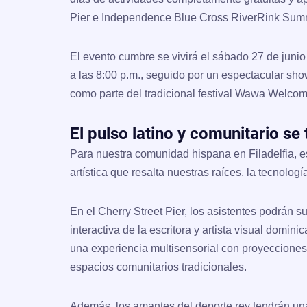
Pier e Independence Blue Cross RiverRink Summ
El evento cumbre se vivirá el
sábado 27 de junio
a las 8:00 p.m., seguido por un espectacular sh
como parte del tradicional festival Wawa Welco
El pulso latino y comunitario se
Para nuestra comunidad hispana en Filadelfia, es
artística que resalta nuestras raíces, la tecnologí
En el Cherry Street Pier, los asistentes podrán 
interactiva de la escritora y artista visual domini
una experiencia multisensorial con proyecciones y
espacios comunitarios tradicionales.
Además, los amantes del deporte rey tendrán una