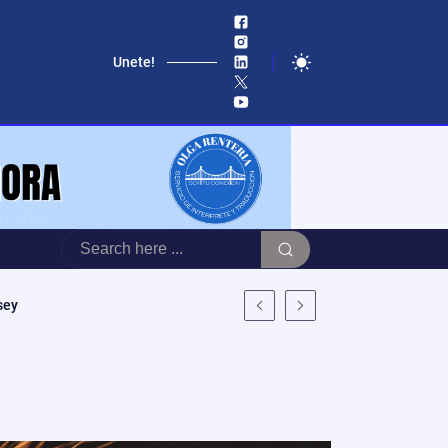
Unete!
sey