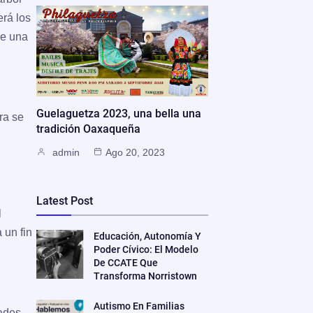
erá los
de una
Guelaguetza 2023, una bella una
bra se
tradición Oaxaqueña
admin
Ago 20, 2023
Latest Post
l
 un fin
Educación, Autonomía Y
Poder Cívico: El Modelo
De CCATE Que
Transforma Norristown
Autismo En Familias
dades