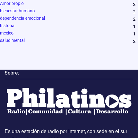
Amor propio
2
bienestar humano
2
dependencia emocional
2
historia
1
mexico
1
salud mental
2
Sobre:
Es una estación de radio por internet, con sede en el sur