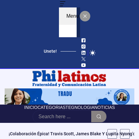
Menu
Unete!
INICIO
CATEGORIAS
TEGNOLOGIA
NOTICIAS
Educación, Autonomía Y Poder Cívico: El Modelo De CCATE Que T