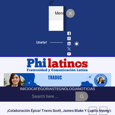
Menu
Unete!
Educación, Autonomía Y Poder Cívico: El Modelo De CCATE Que T
INICIO
CATEGORIAS
TEGNOLOGIA
NOTICIAS