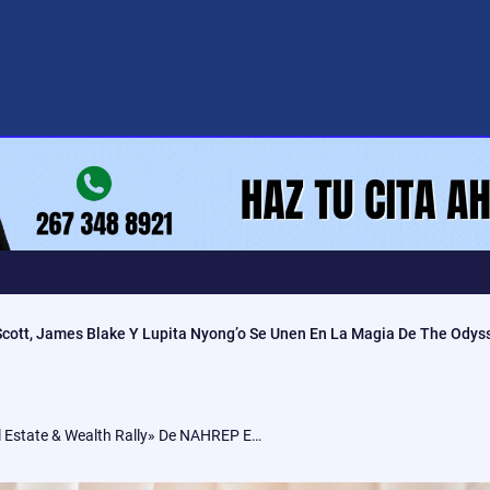
 Scott, James Blake Y Lupita Nyong’o Se Unen En La Magia De The Odys
Gran Éxito En El «Real Estate & Wealth Rally» De NAHREP En Esperanza