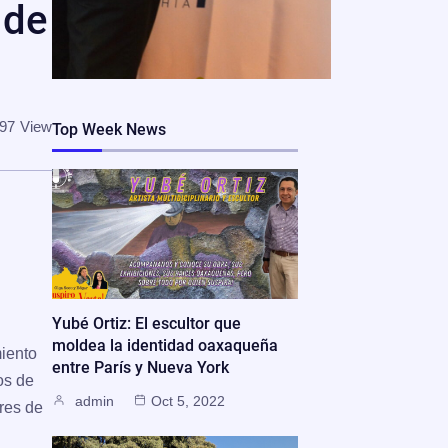
 de
97
View
Top Week News
Yubé Ortiz: El escultor que
moldea la identidad oaxaqueña
miento
entre París y Nueva York
os de
admin
Oct 5, 2022
eres de