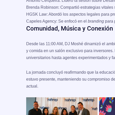
Antonio Cerqueira:
Lideró la sesión sobre Desarr
Brenda Robinson:
Compartió estrategias vitales 
HGSK Law:
Abordó los aspectos legales para pro
Capeles Agency:
Se enfocó en el
branding
para p
Comunidad, Música y Conexión
Desde las 11:00 AM,
DJ Moshé
dinamizó el ambi
y comida en un salón exclusivo para inversores. 
universitarios hasta agentes experimentados y fa
La jornada concluyó reafirmando que la educación
estuvo presente, manteniendo su compromiso de 
actual.