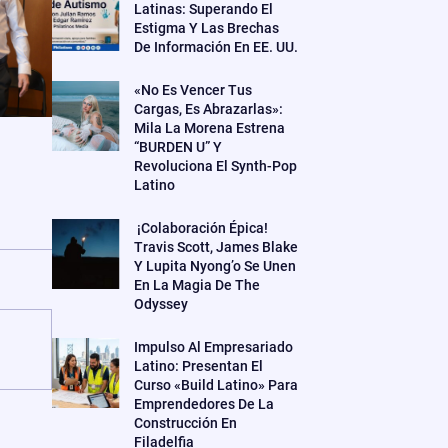
Latinas: Superando El
Estigma Y Las Brechas
De Información En EE. UU.
«No Es Vencer Tus
Cargas, Es Abrazarlas»:
Mila La Morena Estrena
“BURDEN U” Y
Revoluciona El Synth-Pop
Latino
¡Colaboración Épica!
Travis Scott, James Blake
Y Lupita Nyong’o Se Unen
En La Magia De The
Odyssey
Impulso Al Empresariado
Latino: Presentan El
Curso «Build Latino» Para
Emprendedores De La
Construcción En
Filadelfia