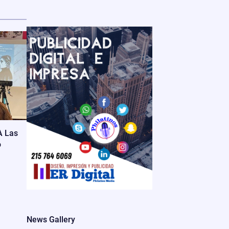
A Las
o
News Gallery