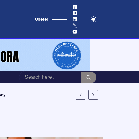
Unete!
sey