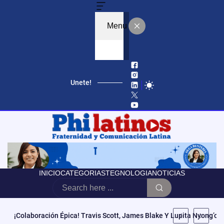
Menu
Unete!
Educación, Autonomía Y Poder Cívico: El Modelo De CCATE Que T
INICIO
CATEGORIAS
TEGNOLOGIA
NOTICIAS