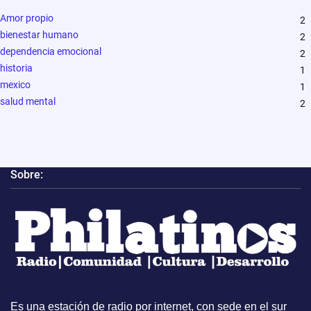
Amor propio
2
bienestar humano
2
dependencia emocional
2
historia
1
mexico
1
salud mental
2
Sobre:
Es una estación de radio por internet, con sede en el sur