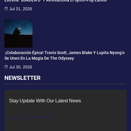
Estrena “BURDEN U” Y Revoluciona El Synth-Pop Latino
Jul 31, 2026
¡Colaboración Épica! Travis Scott, James Blake Y Lupita Nyong’o
Se Unen En La Magia De The Odyssey
Jul 30, 2026
NEWSLETTER
Stay Update With Our Latest News
[mc4wp_form id=434]