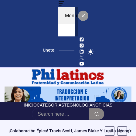
Menu
Unete!
INICIO
CATEGORIAS
TEGNOLOGIA
NOTICIAS
Educación, Autonomía Y Poder Cívico: El Modelo De CCATE Que T