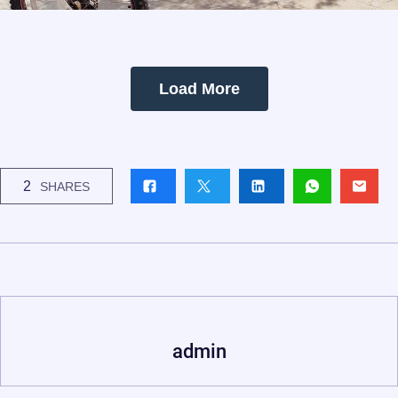
Load More
2
SHARES
admin