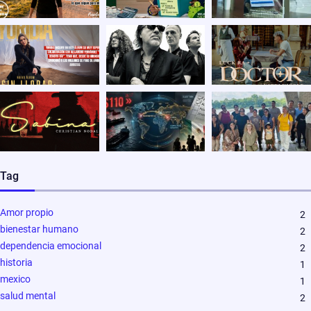
Tag
Amor propio
2
bienestar humano
2
dependencia emocional
2
historia
1
mexico
1
salud mental
2