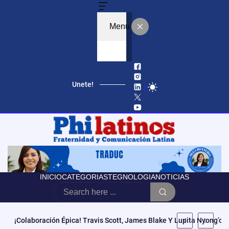
Menu
Unete!
INICIO
CATEGORIAS
TEGNOLOGIA
NOTICIAS
Educación, Autonomía Y Poder Cívico: El Modelo De CCATE Que T