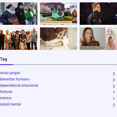
Tag
Amor propio
2
bienestar humano
2
dependencia emocional
2
historia
1
mexico
1
salud mental
2