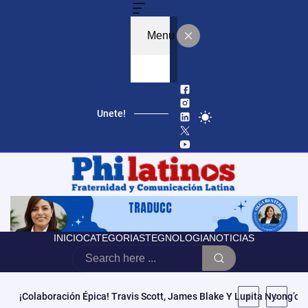
Menu
Unete!
INICIO
CATEGORIAS
TEGNOLOGIA
NOTICIAS
Educación, Autonomía Y Poder Cívico: El Modelo De CCATE Que T