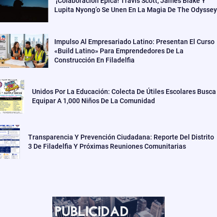
¡Colaboración Épica! Travis Scott, James Blake Y
Lupita Nyong’o Se Unen En La Magia De The Odyssey
Impulso Al Empresariado Latino: Presentan El Curso
«Build Latino» Para Emprendedores De La
Construcción En Filadelfia
Unidos Por La Educación: Colecta De Útiles Escolares Busca
Equipar A 1,000 Niños De La Comunidad
Transparencia Y Prevención Ciudadana: Reporte Del Distrito
3 De Filadelfia Y Próximas Reuniones Comunitarias