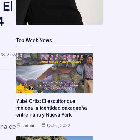
 El
4
Top Week News
73
View
Yubé Ortiz: El escultor que
moldea la identidad oaxaqueña
entre París y Nueva York
admin
Oct 5, 2022
una de