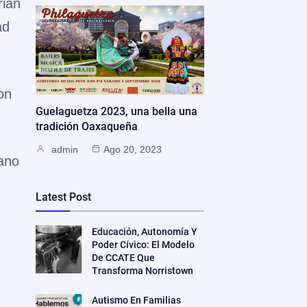
ián
ad
on
Guelaguetza 2023, una bella una
tradición Oaxaqueña
admin
Ago 20, 2023
iano
Latest Post
Educación, Autonomía Y
Poder Cívico: El Modelo
De CCATE Que
Transforma Norristown
Autismo En Familias