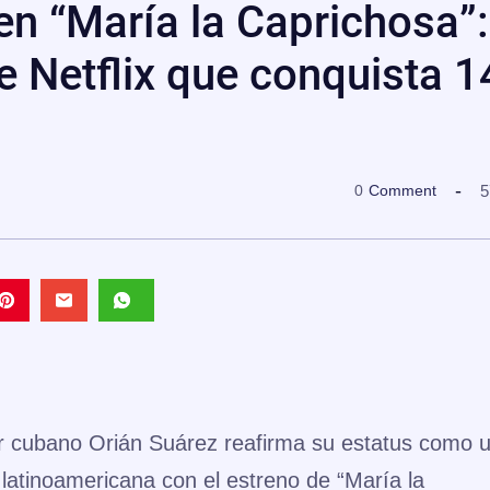
 en “María la Caprichosa”:
e Netflix que conquista 1
5
0
Comment
r cubano
Orián Suárez
reafirma su estatus como 
n latinoamericana con el estreno de
“María la