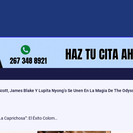
 Scott, James Blake Y Lupita Nyong’o Se Unen En La Magia De The Odys
Orián Suárez Brilla En “María La Caprichosa”: El Éxito Colombiano De Netflix Que Conquista 14 Países