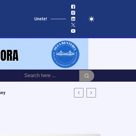
Unete!
sey