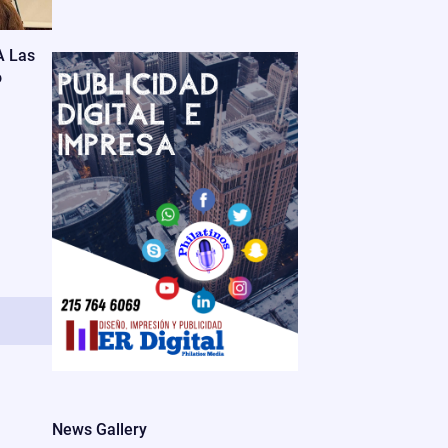
A Las
o
News Gallery