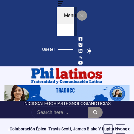
Menu
Unete!
INICIO
CATEGORIAS
TEGNOLOGIA
NOTICIAS
Educación, Autonomía Y Poder Cívico: El Modelo De CCATE Que T