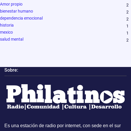
Amor propio
2
bienestar humano
2
dependencia emocional
2
historia
1
mexico
1
salud mental
2
Sobre:
Es una estación de radio por internet, con sede en el sur