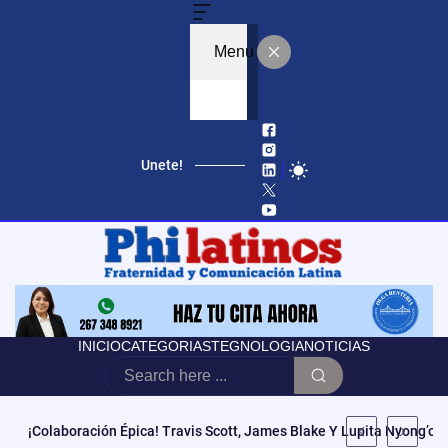
Menu
Unete!
INICIO
CATEGORIAS
TEGNOLOGIA
NOTICIAS
Educación, Autonomía Y Poder Cívico: El Modelo De CCATE Que T