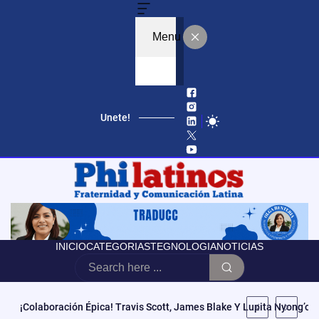
Menu
Unete!
INICIO
CATEGORIAS
TEGNOLOGIA
NOTICIAS
Educación, Autonomía Y Poder Cívico: El Modelo De CCATE Que T